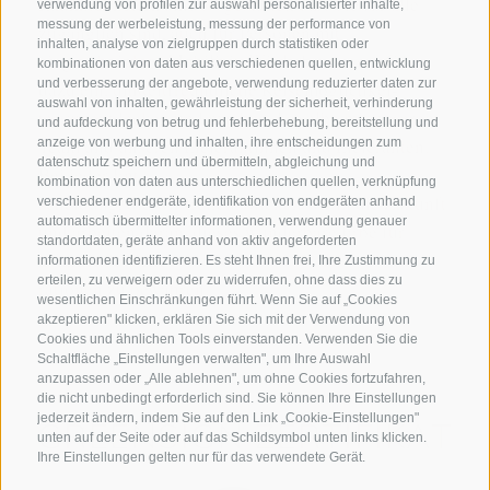
Räumlichkeiten sind so gestaltet, dass sie für alle
verwendung von profilen zur auswahl personalisierter inhalte,
messung der werbeleistung, messung der performance von
zugänglich sind, auch für Personen mit
inhalten, analyse von zielgruppen durch statistiken oder
eingeschränkter Mobilität. Wir laden unsere Gäste
kombinationen von daten aus verschiedenen quellen, entwicklung
und verbesserung der angebote, verwendung reduzierter daten zur
dazu ein, umweltfreundliche Reisemöglichkei-
auswahl von inhalten, gewährleistung der sicherheit, verhinderung
ten zu entdecken und machen dasselbe mit unserem
und aufdeckung von betrug und fehlerbehebung, bereitstellung und
Team und unseren Lieferantinnen und Lieferanten.
anzeige von werbung und inhalten, ihre entscheidungen zum
datenschutz speichern und übermitteln, abgleichung und
Bei jeder Ent-
kombination von daten aus unterschiedlichen quellen, verknüpfung
scheidung, die wir treffen, blicken wir in die Zukunft
verschiedener endgeräte, identifikation von endgeräten anhand
automatisch übermittelter informationen, verwendung genauer
und arbeiten daran, dieses wunderbare Erbe für
standortdaten, geräte anhand von aktiv angeforderten
kommende Gene-
informationen identifizieren. Es steht Ihnen frei, Ihre Zustimmung zu
erteilen, zu verweigern oder zu widerrufen, ohne dass dies zu
rationen zu bewahren.
wesentlichen Einschränkungen führt. Wenn Sie auf „Cookies
akzeptieren" klicken, erklären Sie sich mit der Verwendung von
Cookies und ähnlichen Tools einverstanden. Verwenden Sie die
Schaltfläche „Einstellungen verwalten", um Ihre Auswahl
anzupassen oder „Alle ablehnen", um ohne Cookies fortzufahren,
die nicht unbedingt erforderlich sind. Sie können Ihre Einstellungen
jederzeit ändern, indem Sie auf den Link „Cookie-Einstellungen"
GREENSIGN ZERTIFIKAT
unten auf der Seite oder auf das Schildsymbol unten links klicken.
Ihre Einstellungen gelten nur für das verwendete Gerät.