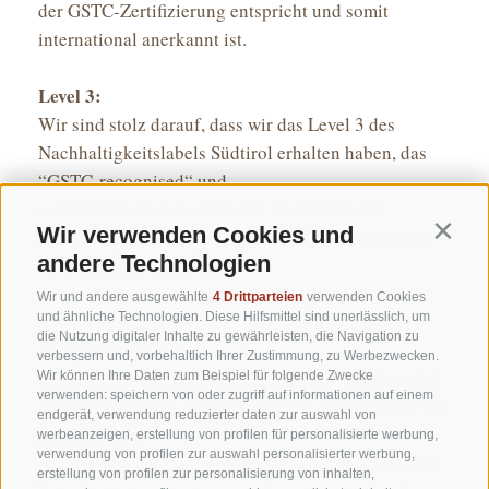
der GSTC-Zertifizierung entspricht und somit
international anerkannt ist.
Level 3:
Wir sind stolz darauf, dass wir das Level 3 des
Nachhaltigkeitslabels Südtirol erhalten haben, das
“GSTC-recognised“ und
somit international anerkannt ist. Für uns ist
Wir verwenden Cookies und
Contin
Nachhaltigkeit eine ganzheitliche Philosophie, die
andere Technologien
ökologische, soziale und
kulturelle Aspekte miteinschließt. Wir arbeiten mit
Wir und andere ausgewählte
4 Drittparteien
verwenden Cookies
und ähnliche Technologien. Diese Hilfsmittel sind unerlässlich, um
heimischen Handwerksbetrieben und lokalen
die Nutzung digitaler Inhalte zu gewährleisten, die Navigation zu
Designerinnen und
verbessern und, vorbehaltlich Ihrer Zustimmung, zu Werbezwecken.
Designern zusammen, respektieren die Biodiversität
Wir können Ihre Daten zum Beispiel für folgende Zwecke
verwenden: speichern von oder zugriff auf informationen auf einem
durch nachhaltige Architektur und setzen uns für die
endgerät, verwendung reduzierter daten zur auswahl von
Erhaltung der
werbeanzeigen, erstellung von profilen für personalisierte werbung,
verwendung von profilen zur auswahl personalisierter werbung,
kulturellen Authentizität unserer Region ein. Unsere
erstellung von profilen zur personalisierung von inhalten,