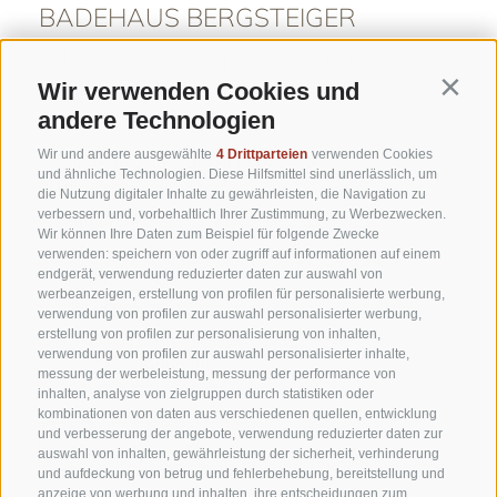
BADEHAUS BERGSTEIGER
GUT SCHWITZ & COOL
REFRESH
Wir verwenden Cookies und
Contin
andere Technologien
Wir und andere ausgewählte
4 Drittparteien
verwenden Cookies
- Finnische Panoramasauna
und ähnliche Technologien. Diese Hilfsmittel sind unerlässlich, um
- Bio-Zirmsauna
die Nutzung digitaler Inhalte zu gewährleisten, die Navigation zu
- Dampfbad
verbessern und, vorbehaltlich Ihrer Zustimmung, zu Werbezwecken.
Wir können Ihre Daten zum Beispiel für folgende Zwecke
- Infrarotsauna
verwenden: speichern von oder zugriff auf informationen auf einem
- Wellnessduschen
endgerät, verwendung reduzierter daten zur auswahl von
werbeanzeigen, erstellung von profilen für personalisierte werbung,
- Tauchbecken
verwendung von profilen zur auswahl personalisierter werbung,
- Quellwasser-Bottich im Gartenbereich
erstellung von profilen zur personalisierung von inhalten,
verwendung von profilen zur auswahl personalisierter inhalte,
- Panorama Ruheraum
messung der werbeleistung, messung der performance von
inhalten, analyse von zielgruppen durch statistiken oder
kombinationen von daten aus verschiedenen quellen, entwicklung
und verbesserung der angebote, verwendung reduzierter daten zur
erfahren Sie mehr
auswahl von inhalten, gewährleistung der sicherheit, verhinderung
und aufdeckung von betrug und fehlerbehebung, bereitstellung und
anzeige von werbung und inhalten, ihre entscheidungen zum