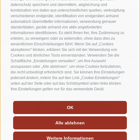
datenschutz speichern und übermitteln, abgleichung und
kombination von daten aus unterschiedlichen quellen, verknüpfung
verschiedener endgeräte, identifikation von endgeräten anhand
PANORAMAPOOL
automatisch übermittelter informationen, verwendung genauer
standortdaten, geräte anhand von aktiv angeforderten
informationen identifizieren. Es steht Ihnen frei, Ihre Zustimmung zu
erteilen, zu verweigern oder zu widerrufen, ohne dass dies zu
wesentlichen Einschränkungen führt. Wenn Sie auf „Cookies
akzeptieren" klicken, erklären Sie sich mit der Verwendung von
Cookies und ähnlichen Tools einverstanden. Verwenden Sie die
Schaltfläche „Einstellungen verwalten", um Ihre Auswahl
anzupassen oder „Alle ablehnen", um ohne Cookies fortzufahren,
die nicht unbedingt erforderlich sind. Sie können Ihre Einstellungen
jederzeit ändern, indem Sie auf den Link „Cookie-Einstellungen"
unten auf der Seite oder auf das Schildsymbol unten links klicken.
Ihre Einstellungen gelten nur für das verwendete Gerät.
OK
Alle ablehnen
Weitere Informationen