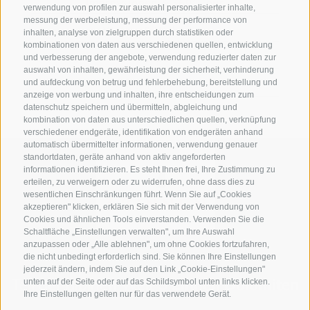
Impressionen & 360° Tour
verwendung von profilen zur auswahl personalisierter inhalte,
messung der werbeleistung, messung der performance von
Wetter & Webcams
inhalten, analyse von zielgruppen durch statistiken oder
kombinationen von daten aus verschiedenen quellen, entwicklung
Anreise
und verbesserung der angebote, verwendung reduzierter daten zur
auswahl von inhalten, gewährleistung der sicherheit, verhinderung
und aufdeckung von betrug und fehlerbehebung, bereitstellung und
Stories
anzeige von werbung und inhalten, ihre entscheidungen zum
datenschutz speichern und übermitteln, abgleichung und
kombination von daten aus unterschiedlichen quellen, verknüpfung
verschiedener endgeräte, identifikation von endgeräten anhand
automatisch übermittelter informationen, verwendung genauer
standortdaten, geräte anhand von aktiv angeforderten
informationen identifizieren. Es steht Ihnen frei, Ihre Zustimmung zu
erteilen, zu verweigern oder zu widerrufen, ohne dass dies zu
wesentlichen Einschränkungen führt. Wenn Sie auf „Cookies
akzeptieren" klicken, erklären Sie sich mit der Verwendung von
Cookies und ähnlichen Tools einverstanden. Verwenden Sie die
Schaltfläche „Einstellungen verwalten", um Ihre Auswahl
anzupassen oder „Alle ablehnen", um ohne Cookies fortzufahren,
die nicht unbedingt erforderlich sind. Sie können Ihre Einstellungen
jederzeit ändern, indem Sie auf den Link „Cookie-Einstellungen"
Teil der alpinen Welt
3 Zinnen Dolomiten
unten auf der Seite oder auf das Schildsymbol unten links klicken.
Ihre Einstellungen gelten nur für das verwendete Gerät.