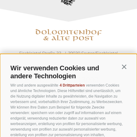
Fischleintal Straße 33,
I-39030
Sexten/Fischleintal
·
Drei Zinnen Region - Dolomiten - Südtirol
Wir verwenden Cookies und
Contin
andere Technologien
+39 0474 713000
Wir und andere ausgewählte
4 Drittparteien
verwenden Cookies
info@dolomitenhof.com
und ähnliche Technologien. Diese Hilfsmittel sind unerlässlich, um
die Nutzung digitaler Inhalte zu gewährleisten, die Navigation zu
verbessern und, vorbehaltlich Ihrer Zustimmung, zu Werbezwecken.
Wir können Ihre Daten zum Beispiel für folgende Zwecke
verwenden: speichern von oder zugriff auf informationen auf einem
endgerät, verwendung reduzierter daten zur auswahl von
werbeanzeigen, erstellung von profilen für personalisierte werbung,
Prospekte
verwendung von profilen zur auswahl personalisierter werbung,
erstellung von profilen zur personalisierung von inhalten,