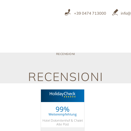
+39 0474 713000
info@
RECENSIONI
RECENSIONI
99%
Weiterempfehlung
Hotel Dolomitenhof & Chalet
Alte Post