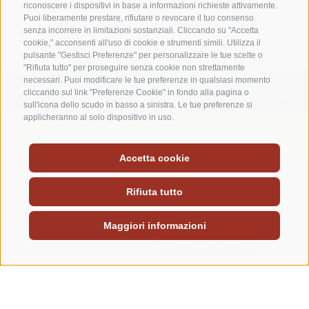
Camere da sogno
riconoscere i dispositivi in base a informazioni richieste attivamente.
Puoi liberamente prestare, rifiutare o revocare il tuo consenso
senza incorrere in limitazioni sostanziali. Cliccando su "Accetta
cookie," acconsenti all'uso di cookie e strumenti simili. Utilizza il
pulsante "Gestisci Preferenze" per personalizzare le tue scelte o
"Rifiuta tutto" per proseguire senza cookie non strettamente
necessari. Puoi modificare le tue preferenze in qualsiasi momento
WELLNESS
cliccando sul link "Preferenze Cookie" in fondo alla pagina o
sull'icona dello scudo in basso a sinistra. Le tue preferenze si
applicheranno al solo dispositivo in uso.
LA VAL FISCALINA
Accetta cookie
Rifiuta tutto
Maggiori informazioni
richiesta
Prenotazione