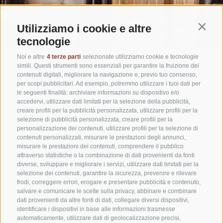
Utilizziamo i cookie e altre
Contin
tecnologie
Noi e altre
4 terze parti
selezionate utilizziamo cookie e tecnologie
simili. Questi strumenti sono essenziali per garantire la fruizione dei
VACANZE NEL SEGNO
contenuti digitali, migliorare la navigazione e, previo tuo consenso,
per scopi pubblicitari. Ad esempio, potremmo utilizzare i tuoi dati per
DELLA LENTEZZA
le seguenti finalità: archiviare informazioni su dispositivo e/o
accedervi, utilizzare dati limitati per la selezione della pubblicità,
creare profili per la pubblicità personalizzata, utilizzare profili per la
selezione di pubblicità personalizzata, creare profili per la
stile moderno
Tutte le camere sono arredate in
e
personalizzazione dei contenuti, utilizzare profili per la selezione di
bellezza della natura
portano all’interno tutta la
. La
contenuti personalizzati, misurare le prestazioni degli annunci,
misurare le prestazioni dei contenuti, comprendere il pubblico
vacanza nel nostro hotel in Val Fiscalina è allietata,
attraverso statistiche o la combinazione di dati provenienti da fonti
sapori del
inoltre, da una cucina sana fatta di
diverse, sviluppare e migliorare i servizi, utilizzare dati limitati per la
selezione dei contenuti, garantire la sicurezza, prevenire e rilevare
territorio
wellness avvolgente
, da momenti di
e da
frodi, correggere errori, erogare e presentare pubblicità e contenuto,
attività e sport.
un ricco ventaglio di proposte di
salvare e comunicare le scelte sulla privacy, abbinare e combinare
dati provenienti da altre fonti di dati, collegare diversi dispositivi,
identificare i dispositivi in base alle informazioni trasmesse
automaticamente, utilizzare dati di geolocalizzazione precisi,