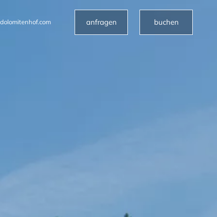
anfragen
buchen
dolomitenhof.com