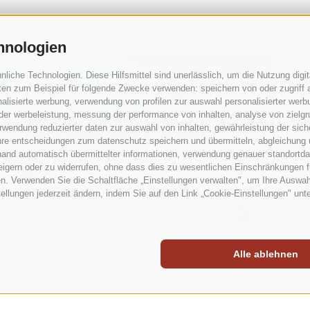
hnologien
iche Technologien. Diese Hilfsmittel sind unerlässlich, um die Nutzung digita
en zum Beispiel für folgende Zwecke verwenden: speichern von oder zugriff a
alisierte werbung, verwendung von profilen zur auswahl personalisierter werbun
 der werbeleistung, messung der performance von inhalten, analyse von zielg
wendung reduzierter daten zur auswahl von inhalten, gewährleistung der sich
ihre entscheidungen zum datenschutz speichern und übermitteln, abgleichung 
hand automatisch übermittelter informationen, verwendung genauer standortda
rweigern oder zu widerrufen, ohne dass dies zu wesentlichen Einschränkungen f
n. Verwenden Sie die Schaltfläche „Einstellungen verwalten", um Ihre Auswa
stellungen jederzeit ändern, indem Sie auf den Link „Cookie-Einstellungen" unt
WINTER IM FISCHLEINTAL
Alle ablehnen
Action auf und abseits der Piste