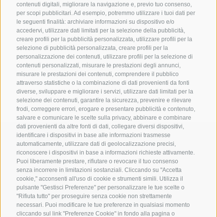
contenuti digitali, migliorare la navigazione e, previo tuo consenso,
Cataloghi & Co.
per scopi pubblicitari. Ad esempio, potremmo utilizzare i tuoi dati per
le seguenti finalità: archiviare informazioni su dispositivo e/o
Immagini e tour a 360°
accedervi, utilizzare dati limitati per la selezione della pubblicità,
creare profili per la pubblicità personalizzata, utilizzare profili per la
Meteo e webcam
selezione di pubblicità personalizzata, creare profili per la
personalizzazione dei contenuti, utilizzare profili per la selezione di
Come raggiungerci
contenuti personalizzati, misurare le prestazioni degli annunci,
misurare le prestazioni dei contenuti, comprendere il pubblico
attraverso statistiche o la combinazione di dati provenienti da fonti
Stories
diverse, sviluppare e migliorare i servizi, utilizzare dati limitati per la
selezione dei contenuti, garantire la sicurezza, prevenire e rilevare
frodi, correggere errori, erogare e presentare pubblicità e contenuto,
salvare e comunicare le scelte sulla privacy, abbinare e combinare
dati provenienti da altre fonti di dati, collegare diversi dispositivi,
identificare i dispositivi in base alle informazioni trasmesse
automaticamente, utilizzare dati di geolocalizzazione precisi,
riconoscere i dispositivi in base a informazioni richieste attivamente.
Puoi liberamente prestare, rifiutare o revocare il tuo consenso
senza incorrere in limitazioni sostanziali. Cliccando su "Accetta
cookie," acconsenti all'uso di cookie e strumenti simili. Utilizza il
pulsante "Gestisci Preferenze" per personalizzare le tue scelte o
"Rifiuta tutto" per proseguire senza cookie non strettamente
necessari. Puoi modificare le tue preferenze in qualsiasi momento
cliccando sul link "Preferenze Cookie" in fondo alla pagina o