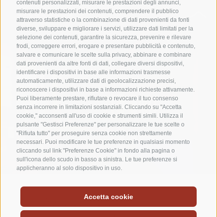
contenuti personalizzati, misurare le prestazioni degli annunci,
WELLNESS
misurare le prestazioni dei contenuti, comprendere il pubblico
attraverso statistiche o la combinazione di dati provenienti da fonti
diverse, sviluppare e migliorare i servizi, utilizzare dati limitati per la
selezione dei contenuti, garantire la sicurezza, prevenire e rilevare
frodi, correggere errori, erogare e presentare pubblicità e contenuto,
salvare e comunicare le scelte sulla privacy, abbinare e combinare
dati provenienti da altre fonti di dati, collegare diversi dispositivi,
identificare i dispositivi in base alle informazioni trasmesse
automaticamente, utilizzare dati di geolocalizzazione precisi,
riconoscere i dispositivi in base a informazioni richieste attivamente.
Puoi liberamente prestare, rifiutare o revocare il tuo consenso
senza incorrere in limitazioni sostanziali. Cliccando su "Accetta
cookie," acconsenti all'uso di cookie e strumenti simili. Utilizza il
pulsante "Gestisci Preferenze" per personalizzare le tue scelte o
"Rifiuta tutto" per proseguire senza cookie non strettamente
necessari. Puoi modificare le tue preferenze in qualsiasi momento
cliccando sul link "Preferenze Cookie" in fondo alla pagina o
sull'icona dello scudo in basso a sinistra. Le tue preferenze si
applicheranno al solo dispositivo in uso.
Accetta cookie
RELAX CON OGNI